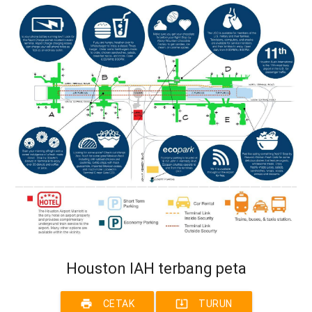
Houston IAH terbang peta
print
system_update_alt
CETAK
TURUN