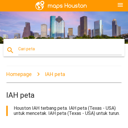
menu
search
Cari peta
Homepage
IAH peta
IAH peta
Houston IAH terbang peta. IAH peta (Texas - USA)
untuk mencetak. IAH peta (Texas - USA) untuk turun.