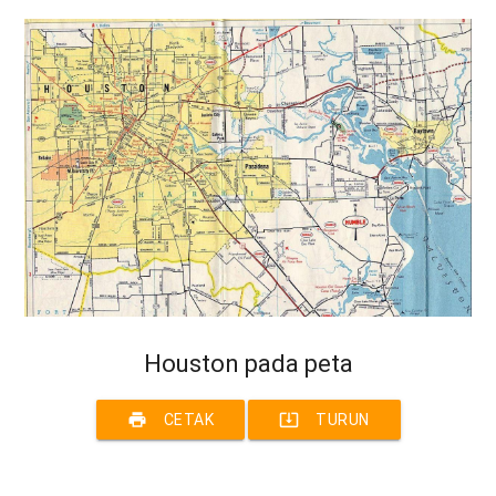
Houston pada peta
print
system_update_alt
CETAK
TURUN