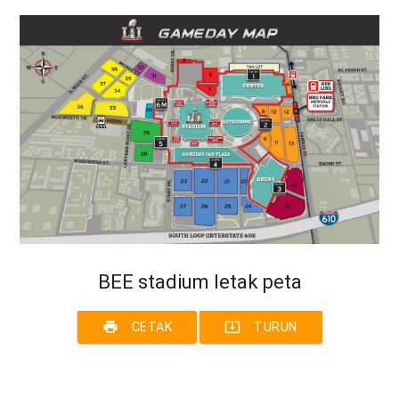
BEE stadium letak peta
print
system_update_alt
CETAK
TURUN